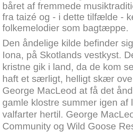
båret af fremmede musiktraditi
fra taizé og - i dette tilfælde -
folkemelodier som bagtæppe.
Den åndelige kilde befinder sig 
Iona, på Skotlands vestkyst. De
kristne gik i land, da de kom se
haft et særligt, helligt skær ove
George MacLeod at få det åndel
gamle klostre summer igen af l
valfarter hertil. George MacL
Community og Wild Goose Res